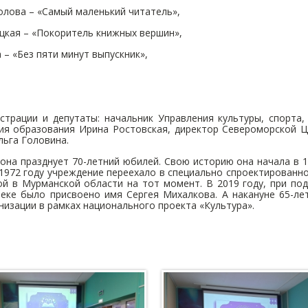
лова – «Самый маленький читатель»,
цкая – «Покоритель книжных вершин»,
– «Без пяти минут выпускник»,
страции и депутаты: начальник Управления культуры, спорта
ия образования Ирина Ростовская, директор Североморской Ц
льга Головина.
она празднует 70-летний юбилей. Свою историю она начала в 1
 1972 году учреждение переехало в специально спроектированн
ой в Мурманской области на тот момент. В 2019 году, при по
еке было присвоено имя Сергея Михалкова. А накануне 65-лет
изации в рамках национального проекта «Культура».