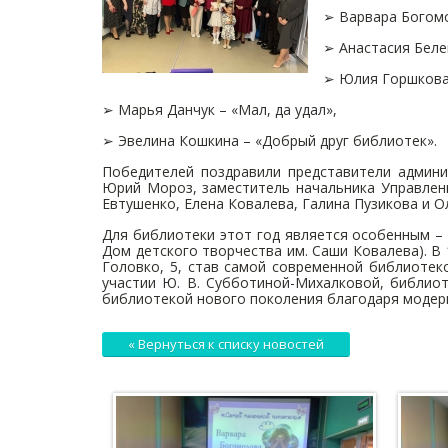
➢ Варвара Богомо
➢ Анастасия Беле
➢ Юлия Горшкова 
➢ Марья Данчук – «Мал, да удал»,
➢ Эвелина Кошкина – «Добрый друг библиотек».
Победителей поздравили представители админи
Юрий Мороз, заместитель начальника Управлен
Евтушенко, Елена Ковалева, Галина Пузикова и О
Для библиотеки этот год является особенным – 
Дом детского творчества им. Саши Ковалева). В
Головко, 5, став самой современной библиотек
участии Ю. В. Субботиной-Михалковой, библиот
библиотекой нового поколения благодаря модерн
« Вернуться к списку новостей