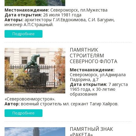
Местонахождение:
Североморск, пл.Мужества
Дата открытия:
26 июля 1981 года
Авторы:
архитекторы Г.И.Евдокимова, С.И. Багурин,
инженер А.П.Страшный.
Подробнее
ПАМЯТНИК
СТРОИТЕЛЯМ
СЕВЕРНОГО ФЛОТА
Местонахождение:
Североморск, ул.Адмирала
Падорина, д.7
Дата открытия:
7 августа
1965 года, к 30-летию
образования
«Северовоенморстроя».
Автор:
военный строитель мл. сержант Тагир Хайров.
Подробнее
ПАМЯТНЫЙ ЗНАК
«РАКЕТА»,