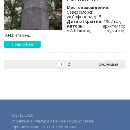
Местонахождение:
Североморск ,
ул.Сафонова,д.15
Дата открытия:
1967 год
Авторы:
архитектор
А.А.Шашков, скульптор
Э.И.Китайчук.
Подробнее
1
2
следующая →
© 2012-2026
Управление культуры и международных связей
администрации ЗАТО г.Североморск