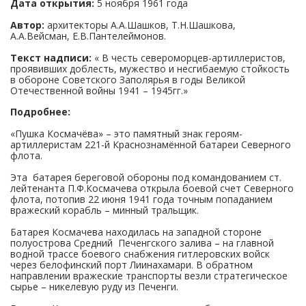
Дата открытия:
5 ноября 1961 года
Автор:
архитекторы А.А.Шашков, Т.Н.Шашкова,
А.А.Вейсман, Е.В.Пантелеймонов.
Текст надписи:
« В честь североморцев-артиллеристов,
проявивших доблесть, мужество и несгибаемую стойкость
в обороне Советского Заполярья в годы Великой
Отечественной войны 1941 – 1945гг.»
Подробнее:
«Пушка Космачёва» – это памятный знак героям-
артиллеристам 221-й Краснознамённой батареи Северного
флота.
Эта батарея береговой обороны под командованием ст.
лейтенанта П.Ф.Космачева открыла боевой счет Северного
флота, потопив 22 июня 1941 года точным попаданием
вражеский корабль – минный тральщик.
Батарея Космачева находилась на западной стороне
полуострова Средний Печенгского залива – на главной
водной трассе боевого снабжения гитлеровских войск
через белофинский порт Лиинахамари. В обратном
направлении вражеские транспорты везли стратегическое
сырье – никелевую руду из Печенги.