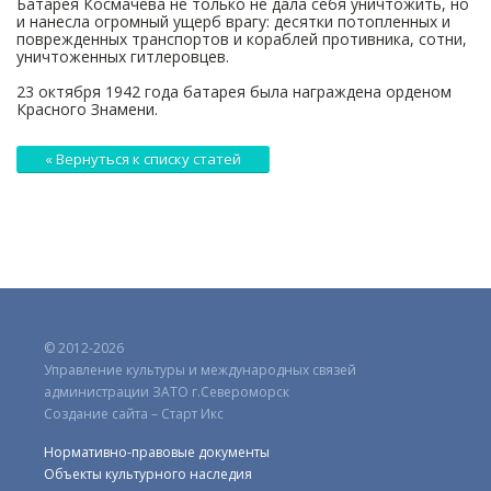
Батарея Космачева не только не дала себя уничтожить, но
и нанесла огромный ущерб врагу: десятки потопленных и
поврежденных транспортов и кораблей противника, сотни,
уничтоженных гитлеровцев.
23 октября 1942 года батарея была награждена орденом
Красного Знамени.
« Вернуться к списку статей
© 2012-2026
Управление культуры и международных связей
администрации ЗАТО г.Североморск
Создание сайта – Старт Икс
Нормативно-правовые документы
Объекты культурного наследия