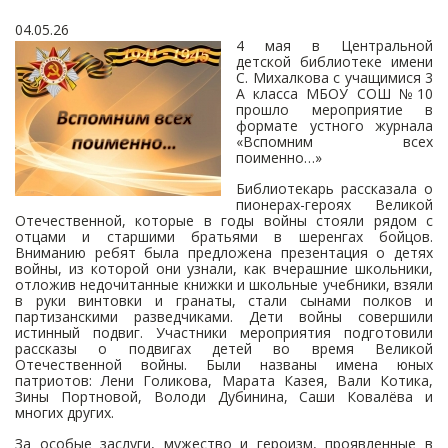
04.05.26
4 мая в Центральной
детской библиотеке имени
С. Михалкова с учащимися 3
А класса МБОУ СОШ №10
прошло мероприятие в
формате устного журнала
«Вспомним всех
поименно…»
Библиотекарь рассказала о
пионерах-героях Великой
Отечественной, которые в годы войны стояли рядом с
отцами и старшими братьями в шеренгах бойцов.
Вниманию ребят была предложена презентация о детях
войны, из которой они узнали, как вчерашние школьники,
отложив недочитанные книжки и школьные учебники, взяли
в руки винтовки и гранаты, стали сынами полков и
партизанскими разведчиками. Дети войны совершили
истинный подвиг. Участники мероприятия подготовили
рассказы о подвигах детей во время Великой
Отечественной войны. Были названы имена юных
патриотов: Лени Голикова, Марата Казея, Вали Котика,
Зины Портновой, Володи Дубинина, Саши Ковалёва и
многих других.
За особые заслуги, мужество и героизм, проявленные в