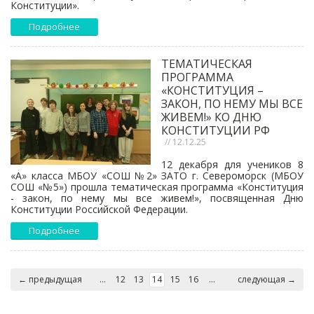
Конституции».
Подробнее
ТЕМАТИЧЕСКАЯ
ПРОГРАММА
«КОНСТИТУЦИЯ –
ЗАКОН, ПО НЕМУ МЫ ВСЕ
ЖИВЕМ!» КО ДНЮ
КОНСТИТУЦИИ РФ
// 12.12.25
12 декабря для учеников 8
«А» класса МБОУ «СОШ №2» ЗАТО г. Североморск (МБОУ
СОШ «№5») прошла тематическая программа «Конституция
- закон, по нему мы все живем!», посвященная Дню
Конституции Российской Федерации.
Подробнее
← предыдущая
...
12
13
14
15
16
...
следующая →